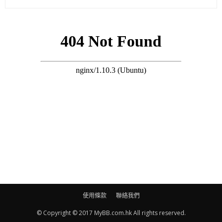
【瘋傳黃心穎與許志安出軌】馬國明今午曾發文…
https://bit.ly/2PdjLmM
【心穎關閉IG留言功能】家姐黃心美：許志安？
https://bit.ly/2ZcX9Ye
今次「安心偷食」風波最受傷害的，當然是安仔太太Sammi。
Sammi本高高興興的為今年7月紅館演唱會作準備，現時丈夫安
仔爆出偷食事件，令Sammi大受打擊，情緒大受影響，身邊友人
更擔心她抑鬱症復發。據知安仔今年9月同樣會在紅館開騷，爆出
「偷食」新聞後，安仔的演唱會主辦單位太陽娛樂及經理人黃柏
高下午即進行緊急會議，商討策略，研究安仔的個唱會否如期舉
行。安仔將於晚上七點舉行記者會交代事件，記者會不設提問。
使用條款
聯絡我們
© Copyright © 2017 MyBB.com.hk All rights reserved.