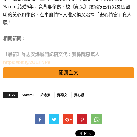
Sammi結婚5年，竟背妻偷食，被《蘋果》踼爆跟已有男友馬國
明的黃心穎偷食，在車廂偷情又攬又摸又啜搞「安心偷食」真人
騷！
相關新聞：
【最新】許志安爆喊開記招交代：我係醜惡嘅人
https://bit.ly/2UETNPe
閱讀全文
搜尋 Travel
【黃心穎疑出軌】黃心穎爸爸同馬國明媽媽最新回應
TAGS
Sammi
許志安
鄭秀文
黃心穎
https://bit.ly/2IACfg4
【雙雙出軌？驚爆黃心穎許志安的士偷情…】
https://bit.ly/2UjDKkP