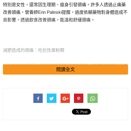
特別是女性，還常因生理期、瘦身引發頭痛。許多人透過止痛藥
改善頭痛，營養師Erin Palinski提醒，過度依賴藥物對身體造成不
良影響，透過飲食改善頭痛，能溫和舒緩頭痛。
減肥造成的頭痛：吃抗性澱粉類
Erin Palinski表示，每天沒有攝取足夠的澱粉，身體就容易脫水進
閱讀全文
而引起頭痛，選擇對身體有益的天然「抗性澱粉」如全麥、燕
麥、玉米、馬鈴薯、地瓜……等食材，取代多半伴隨高脂肪的
「精緻澱粉」食物如麵包、餅乾，還可以穩定情緒。
生理期頭痛：補充芝麻