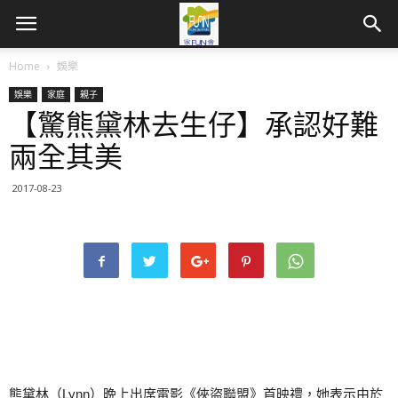
Home
娛樂
娛樂
家庭
親子
【驚熊黛林去生仔】承認好難
兩全其美
2017-08-23
熊黛林（Lynn）晩上出席電影《俠盜聯盟》首映禮，她表示由於