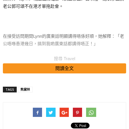
老公郭可頌不在港才單拖赴會。
在接受訪問期間Lynn的廣東話明顯講得唔係好順，她解釋：「老
公唔喺香港幾日，搞到我啲廣東話都講得唔正！」
搜尋 Travel
閱讀全文
談及工作，Lynn表示尚未有新戲開拍，但Keep住工作：「可能去
TAGS
熊黛林
嘅地方偏遠，大家唔知道。」
問到籌備生仔，Lynn就話：「啲人就係驚我生仔，冇人搵！不