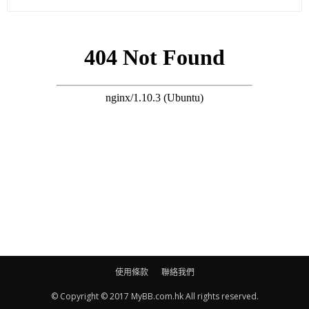
過，都有啲嘢傾緊未落實，所以唔講住。」（造人如何？）努力
中！（有報道話你睇著名生仔中醫？）係呀！因調理身體要睇好
耐，要慢慢嚟！」
一邊話生仔但一邊又四出工作，好難兩全其美，Lynn卻稱：「都
OK嘅！（老公有冇叫你安心留喺屋企生仔？）佢話只要我開心就
得，試過有幾日悠閒喺屋企，都周身唔舒服！」
(on.cc 東網)
使用條款
聯絡我們
© Copyright © 2017 MyBB.com.hk All rights reserved.