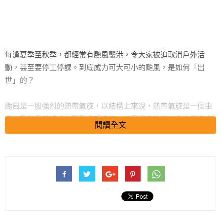
每逢夏季至秋季，都經常有颱風襲港，令大家被迫取消戶外活
動，甚至要停工停課。到底威力可大可小的颱風，是如何「出
世」的？
颱風是一股強烈的熱帶氣旋，以結構上來說，熱帶氣旋是一個由
雲、風和雷暴組成的巨型旋轉系統。如果溫度夠高，令大量海水
閱讀全文
被蒸發到空中，便有利颱風之形成。簡單來說，颱風的形成可分
為四個階段，包括「積雨雲」、「熱帶低氣壓」、「熱帶氣旋」
及「循環作用」。
夏季炎熱，在熱帶的海洋上，猛烈的太陽直接照射海洋，當氣溫
高達攝氏26度或以上時，令大量海水蒸發成水蒸氣，並在空中凝
結成積雨雲。水蒸氣凝結時會釋放熱能，稱為「潛熱」，空氣的