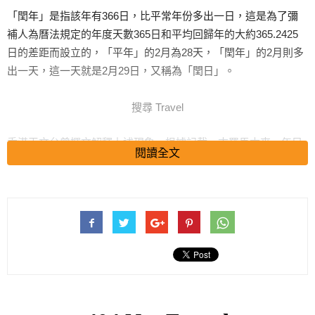
「閏年」是指該年有366日，比平常年份多出一日，這是為了彌
補人為曆法規定的年度天數365日和平均回歸年的大約365.2425
日的差距而設立的，「平年」的2月為28天，「閏年」的2月則多
出一天，這一天就是2月29日，又稱為「閏日」。
搜尋 Travel
香港天文台曾撰文解釋上述現象，根據記載，古羅馬本來一年只
閱讀全文
有十個月，每個月有30或31日，由3月到12月結束（4、6、8、
9、11及12月有30日，總日數304），而剩下的冬天，也許與收成
無關，便不作計算。相傳後來到了國王努瑪龐皮留斯（Numa
Pompilius），便提出使用第二個方式計算曆法。
古羅馬人認為，雙數是不吉利的數字，因此國王努瑪決定將日數
是雙數的月份，分別減少一日，變成29日（總日數298），另外
一年的日數，便根據月相在一年內約有12個盈虧週期而定（以總
日數約354），但由於354日也是雙數，他便加多一天成了355