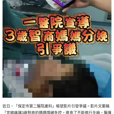
近日，「保定市第二醫院產科」帳號影片引發爭議。影片文案稱
「宮縮痛讓3歲智商的媽媽情緒失控，進食了不能進行全麻，醫護