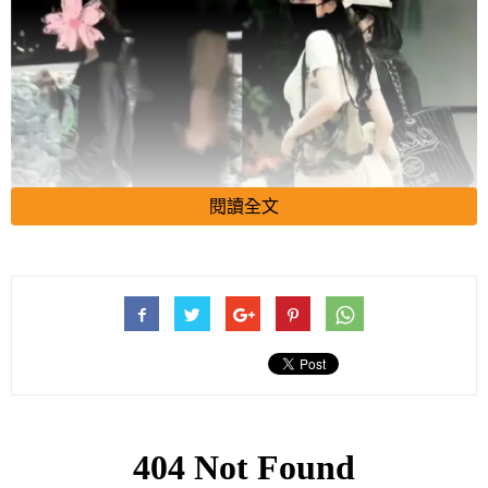
閱讀全文
楊冪與劉愷威的女兒小糯米（本名劉苡馨）出生於2014年6月1
日，因臨近端午節而得名，寓意甜蜜。
小糯米目前隨父親劉愷威長期居住在香港，由祖父母協助照顧，