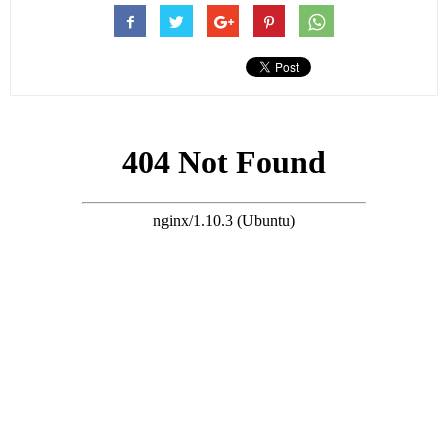
很多人說，弓形蟲離自己很遠，只有「臟兮兮」的人才會感染。
這種想法太天真了。弓形蟲感染，
并不罕見。
根據中國疾病預防控制中心的數據，全國孕婦中
弓形蟲感染率大
約在5%左右
，在一些經濟相對落后的地區，這個比例還會更高。
搜尋 Travel