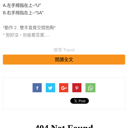
A.左手拇指在上–“U”
B.右手拇指在上–“SA”
*動作２. 雙手直覺交錯抱胸*
* 抱好沒，別偷看答案….
搜尋 Travel
閱讀全文
A.右手臂在上–“U”
B.左手臂在上–“SA”
將動作1和動作2的結果（共兩個字）順序組合起來，你的結果
是？
這是日本的〔USAUSA~UNO SANO URANA)性格診斷，