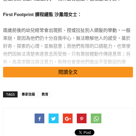
First Footprint 課程總監 沙鳳翎女士：
兩歲前後的幼兒經常會出現抓、捏或拉扯別人頭髮的舉動，一般
來說，是因為他們仍十分自我中心，無法瞭解他人的感受，基於
好奇、探索的心理，並無惡意；而他們有限的口語能力，也常使
他們因無法清楚表達意念而受挫，只有靠肢體動作傳達意思；另
外，為尋求關注與注意力，有時也會使他們做出不受歡迎的舉
動。
閱讀全文
搜尋 Travel
TAGS
專家信箱
教育
為了確保孩子因探索環境、尋求關注，或因自我中心而引發的無
惡意的攻擊性行為，不會演變成具敵意的行為，並早點教兒子學
習怎樣的行為是不被接受的，父母必須有效地做到以下幾點︰