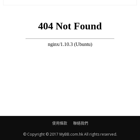
如果兒子用手拉扯姐姐頭髮或用口咬，要立刻阻止，並且立刻
說明不可以這樣做。
2. 一歲多至兩歲的幼兒還未了解別人的感受，所以他知道別人拉
扯他的頭髮他會痛，但他未能感受別人如果被拉扯頭髮也會痛的
感受。所以教導他是可以直接了當說明：「別拉姐姐的頭髮，她
會痛的。」及多次重複讓他慢慢嘗試理解。
3. 幫助幼兒表達真正的想法：當幼兒在表達心裡的意念上有困難
時，引導他說出自己的想法。將近二歲的孩子大都已可說許多短
句，若你猜想他是因希望別的孩子還給他玩具才拉扯對方的頭
髮，教導他說︰「請把玩具還給我。」若他的口語能力仍有限，
使用條款
聯絡我們
就替他說明他的意願。當你察覺他對別人發脾氣時，教導他如何
將他的生氣以口語表達出來，如︰「我很生氣﹗」，教導他情感
© Copyright © 2017 MyBB.com.hk All rights reserved.