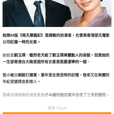
她是84版《倚天屠龍記》里趙敏的扮演者，也曾是香港邵氏電影
公司紅極一時的女星。
她就是
劉玉璞
，
雖然老天給了劉玉璞美麗動人的容貌，但是她的
一生卻是港台大陸里面所有女星里面最凄慘的一個
。
從小被父親毆打謾罵，童年里全是恐怖的記憶，後來又在美麗的
年紀里選擇息影嫁人。
而再次得到她的消息竟是
才46歲的她在家中去世了三天的通告
。
搜尋 Travel