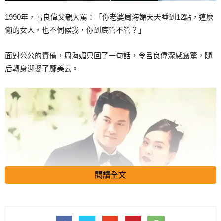
1990年，呂良偉父親大罵：「你老婆周海媚天天睡到12點，這麼
懶的女人，也不伺候我，你到底管不管？」
面對公公的責備，周海媚只回了一句話，令呂良偉深感震驚，隨
后轉身迎娶了鄺美云。
閱讀全文
1990年，香港演藝圈熱鬧非凡。呂良偉與周海媚的感情生活，成