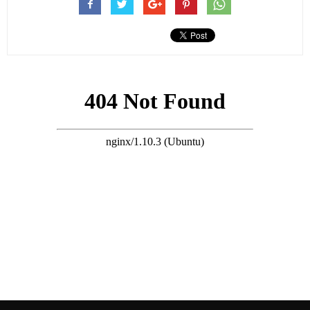
了媒體熱議的話題。兩人相識于影視圈，郎才女貌，曾被譽為金
童玉女。然而，一段看似幸福的感情，卻在呂家家庭矛盾中戛然
而止。
搜尋 Travel
據知情人士透露，呂父對周海媚頗有微詞。
他認為周作為未來的
兒媳，應該早起操持家務、伺候公婆。然而，周海媚的生活方
式，顯然讓呂父不滿。在他眼里，周海媚每天睡到日上三竿，不
幫忙做家務，兒子還對她百依百順，實在看不下去。