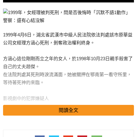
1999年4月6日，湖北省武漢市中級人民法院依法判處該市原華益
公司女經理方涵心死刑，剝奪政治權利終身。
方涵心這位剛剛而立之年的女人，於1998年10月23日親手殺害了
自己的丈夫趙傑。
在法院判處其死刑時淚流滿面，她被關押在鄂南第一看守所里，
等待著死神的來臨。
影視劇中的犯罪嫌疑人
閱讀全文
美麗的方涵心為什麼會喪心病狂地置親夫於死地呢？
搜尋 Travel