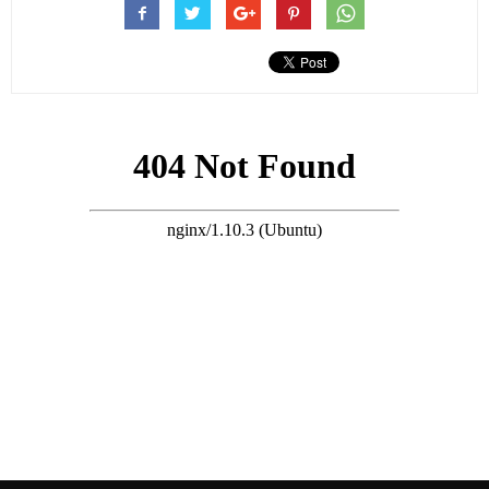
讓我們穿過時間的隧道，回到1994年2月28日這天，正在湖北某
大學讀大四的女學生方涵心意外地收到家裡發來的緊急電報：父
病危。
方涵心的家在湖北一個偏遠的農村，家裡非常貧窮，母親早逝，
是父親含辛茹苦把她送上大學的，她接到電報后，連夜攔了一輛
貨車趕回了家，然而父親已經撇下她撒手西歸了。
父親留給她的全部遺產，只有兩間破屋、幾件破舊的傢俱，以及
一屁股債務，因為父親為了供她與弟弟讀書，欠下了不少錢，而
弟弟正在上中學，還需要不少的開支。
此時的方涵心情差到了極點，也是人生中最無奈、最無助的低谷
期，她知道自己必須堅強起來才能渡過難關。