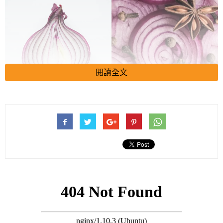
閱讀全文
一般人切洋蔥，通常是順著洋蔥的纖維紋路「直切」，營養師食
堂指出，採用不同的切法，不只會影響口感，營養功效也有差
別！
直切：
能保留洋蔥爽脆的口感，適合炒菜或燉煮。
橫切：
可降低洋蔥辛辣感，適合生食或沙拉，橫切後靜置10分
鐘，能促使蒜素形成，幫助抗氧化、抗菌，營養價值更高。
洋蔥營養價值藏在「洋蔥皮」