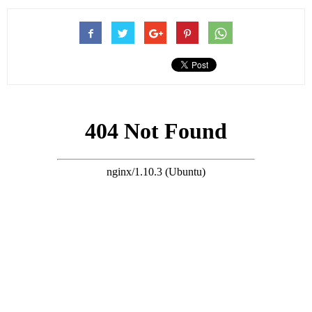
搜尋 Travel
薛凱琪打小接受的教育、吃穿用度都是極好的，妥妥富養長大的
小女孩。
身為家中唯一的女兒，享受著優厚物質條件的同時，也被父母嚴
格要求著。
舞蹈、歌唱、鋼琴等，父母勢必要將她打造成全能型「人才」。
而且父母對她管教極其嚴格，15歲之后才得到家人的允許出門逛
街，18歲的時候還由家人親自接送上下學。