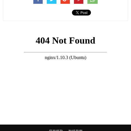
圖片來源：擷取自小紅書＠小灰兔子有智慧，下全同
1.農民腳：當所有腳趾的長度幾乎相同，大腳趾和中間腳趾都比
較平實，這樣的腳又被稱為「農民腳」。
擁有這種腳的人，是值得依靠的人。
這種腳型的人實誠踏實，有點倔強，他們通常會讓人覺得比較小
心謹慎。
因為擅長分析，會通過細節做出判斷，也因此在很多情況下是個
理性、冷靜的人，被認為非常可靠。
有著自己的處事觀，不輕易隨波逐流。