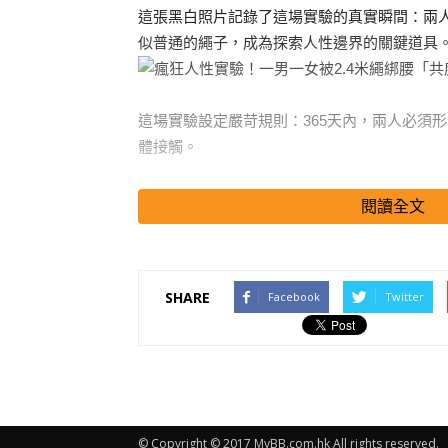
這張黑白照片記錄了這場實驗的真實瞬間：兩
似普通的繩子，成為探索人性邊界的關鍵道具
這場實驗設定嚴苛規則：365天內，兩人必須
體接觸。
為確保執行，規則甚至經過律師公證。
閱讀全文
搜尋 Travel
SHARE
Facebook
Twitter
從清晨醒來到夜晚入睡，他們的所有活動都需
課，琳達跟隨謝德慶兼職打工，連收入都均分
唯一的私人時刻，只有一方洗澡時另一方在門
最初，兩人憑藉對藝術的追求尚能理性相處。
© Copyright © 2017 MyBB.com.hk All rights reserved.