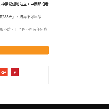
人神情緊繃地站立，中間那根看
。
形影不離，且全程不得有任何身
同步——謝德慶陪琳達去學校教
。
外等候的短暫分離。