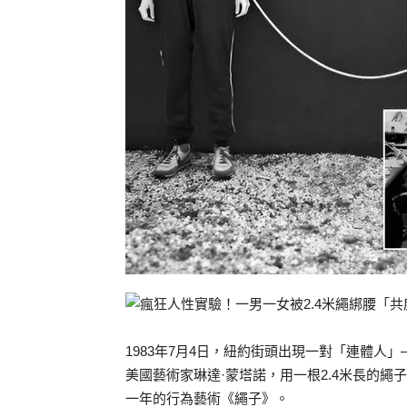
1983年7月4日，紐約街頭出現一對「連體人
美國藝術家琳達·蒙塔諾，用一根2.4米長的繩
一年的行為藝術《繩子》。