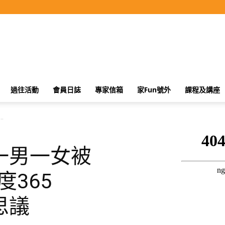
過往活動
會員日誌
專家信箱
家Fun號外
課程及講座
.
一男一女被
度365
思議