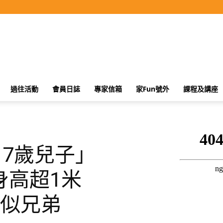
過往活動
會員日誌
專家信箱
家Fun號外
課程及講座
17歲兒子」
身高超1米
帥似兄弟