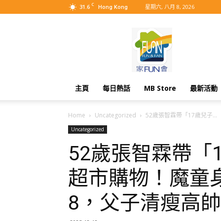
C
31.6
星期六, 八月 8, 2026
Hong Kong
MyBB
主頁
每日熱話
MB Store
最新活動
Home
Uncategorized
52歲張智霖帶「17歲兒子...
Uncategorized
52歲張智霖帶「
超市購物！魔童
8，父子清瘦高