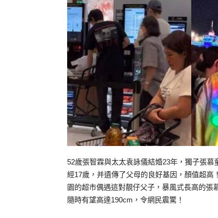
52歲張智霖與太太袁詠儀結婚23年，獨子張慕童
經17歲，并遺傳了父母的良好基因，顏值超高
園的超市偶遇這對靚仔父子，暴風式長高的張慕
隨時有望高達190cm，令網民震驚！