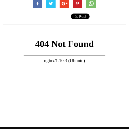
知情人士指出，
張文曾于12月10日晚間及12月12日下午，前往台
北車站2樓美食街的牛排館用餐，兩次皆點選單價約680元的菲力
牛排。12月10日當晚，張文約于晚間7時06分入店用餐，
停留至
晚間8時多才離開；兩天後再度現身，于下午時段用餐，同樣停留
一個多小時。期間並未出現明顯異常行為，舉止看似與一般顧客
無異。