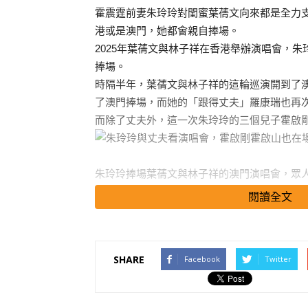
霍震霆前妻朱玲玲對閨蜜葉蒨文向來都是全力
港或是澳門，她都會親自捧場。
2025年葉蒨文與林子祥在香港舉辦演唱會，
捧場。
時隔半年，葉蒨文與林子祥的這輪巡演開到了
了澳門捧場，而她的「跟得丈夫」羅康瑞也再
而除了丈夫外，這一次朱玲玲的三個兒子霍啟
朱玲玲捧場葉蒨文與林子祥的澳門演唱會，眾
排的位置，當然他們是以特邀嘉賓的方式入場
閱讀全文
玲玲在開場之前還不忘與前排的友人寒暄了一
朱玲玲當天的打扮顯得還是頗為低調的，穿了
SHARE
Facebook
Twitter
衫，還披了一件淡綠色開衫，與此同時還佩戴
搜尋 Travel