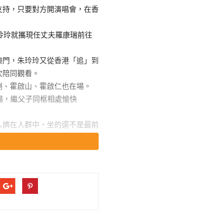
支持，只要對方開演唱會，在香
朱玲玲就攜現任丈夫羅康瑞前往
澳門，朱玲玲又從香港「追」到
次陪同觀看。
剛、霍啟山、霍啟仁也在場。
人擠在人群中，坐的還不是最前
的，所以周圍大多都是貴賓，朱
番。
一件粉色，印著大花圖案的針織
了一個綠色的口罩。