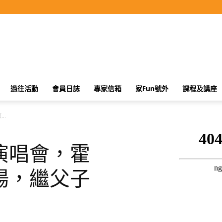
過往活動
會員日誌
專家信箱
家Fun號外
課程及講座
..
演唱會，霍
場，繼父子