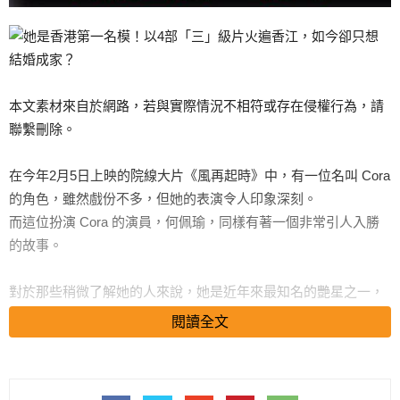
本文素材來自於網路，若與實際情況不相符或存在侵權行為，請
聯繫刪除。
在今年2月5日上映的院線大片《風再起時》中，有一位名叫 Cora
的角色，雖然戲份不多，但她的表演令人印象深刻。
而這位扮演 Cora 的演員，何佩瑜，同樣有著一個非常引人入勝
的故事。
對於那些稍微了解她的人來說，她是近年來最知名的艷星之一，
在多部風月片中頻頻亮相。
閱讀全文
然而，很少有人知道，在成為一名演員之前，何佩瑜曾是一位備
受矚目的模特兒。
她於1989年4月2日出生在北京，但在7歲時隨著父母移居到了香