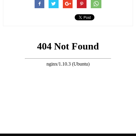
港。
搜尋 Travel
在她職業生涯的早期，她參加了「第二屆亞洲遊戲展小姐競選」
並贏得了冠軍。
此後，她還曾參加了節目《美女廚房2之美少女廚神》，並成為了
新8模的一員，是周秀娜的師妹。
新8模是指八位新晉美女模特，她們是余曉彤、王嘉麗、徐烷珊、
馬卓寧、黃雪瑩、江怡、陳靜儀和何佩瑜。
在這些美女中，何佩瑜的天賦和條件最為出眾，因此引起了電影
公司的注意，成功地進入了演藝圈。