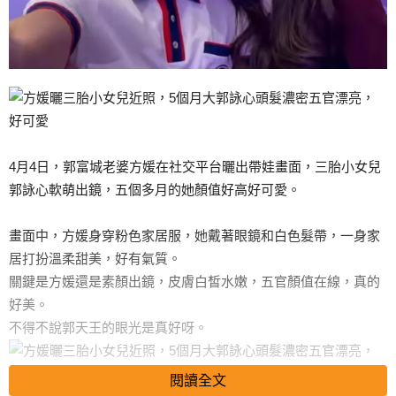
4月4日，郭富城老婆方媛在社交平台曬出帶娃畫面，三胎小女兒
郭詠心軟萌出鏡，五個多月的她顏值好高好可愛。
畫面中，方媛身穿粉色家居服，她戴著眼鏡和白色髮帶，一身家
居打扮溫柔甜美，好有氣質。
關鍵是方媛還是素顏出鏡，皮膚白皙水嫩，五官顏值在線，真的
好美。
不得不說郭天王的眼光是真好呀。
閱讀全文