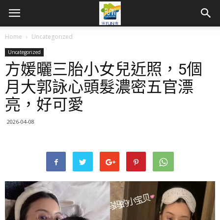
Home
Uncategorized
Uncategorized
方媛曬三胎小女兒近照，5個
月大郭詠心頭髮濃密五官漂
亮，好可愛
2026-04-08