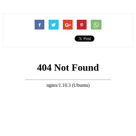
方媛抱著女兒對鏡自拍，還親了親女兒小腦袋，母女互動畫面溫
馨有愛。
搜尋 Travel
小公主待在媽媽懷裡吃手手，十分乖巧可愛。
心心小公主也穿著粉色衣服，看起來可可愛愛的，一頭濃密的頭
髮十分搶鏡，這發量簡直讓人羨慕不已呀，跟媽媽的頭髮一樣濃
密。
而且小公主還完美繼承了媽媽的美貌，就露出一個小側臉就能看
出顏值很高，皮膚白嫩，眼睛大大的，鼻子也很高挺，完美複製
媽媽的高顏值。