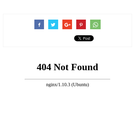
跳脫「新聞女王」的身份，佘詩曼依舊奉獻了精湛的演技。
除了佘詩曼，這部劇的另外一位女主角陳煒，同樣也備受外界的
好評。
這次她在劇中，飾演的律師高淑樺一角，非常有突破性，給外界
留下了深刻印象。
關注陳煒的小夥伴都知道，近幾年她拍攝了不少大製作劇集，但
在劇中已經鮮少有親熱戲份。
但這次在《正義女神》中，陳煒卻和男星古天祥來了一場火熱的
親熱戲，引發了外界不少熱議。