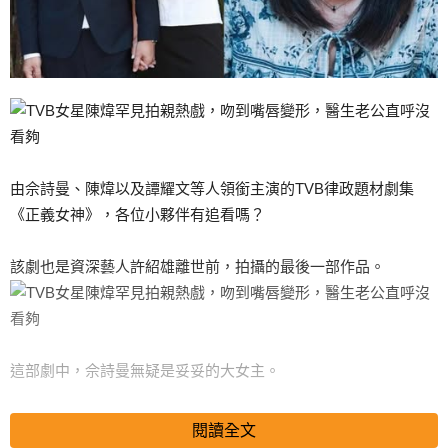
由佘詩曼、陳煒以及譚耀文等人領銜主演的TVB律政題材劇集
《正義女神》，各位小夥伴有追看嗎？
該劇也是資深藝人許紹雄離世前，拍攝的最後一部作品。
這部劇中，佘詩曼無疑是妥妥的大女主。
搜尋 Travel
閱讀全文