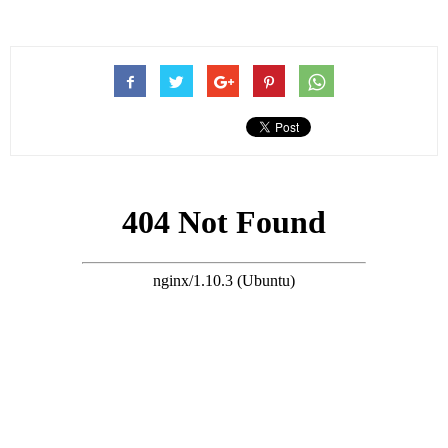
很多香港人在過去都移民加拿大，並且在當地生活，李綺虹只不
過是眾多人中的那一個。
不過李綺虹與其他移民加拿大生活的藝人略有區別，她自曝如今
定居在加拿大卑詩省的甘露市，而不是有很多華人聚集的多倫多
或是溫哥華等。
搜尋 Travel
李綺虹稱移居到這個地方，起初就是因為她與丈夫都熱愛滑雪，
所以要在一個靠近雪山的地方生活，最初還曾經在雪山附近置業
起樓，後來兒子出生了，一家人才搬到甘露市生活。
李綺虹稱甘露市雖然是一個市，但是當地的生活環境與多倫多、