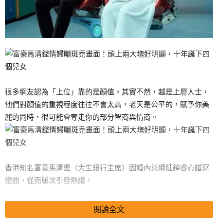
很多網友認為「上位」靠的是顏值，其實不然，越是上層人士，
他們對顏值的重視程度往往不會太高，老天是公平的，賦予你美
麗的同時，很可能會奪走你的部分智商與情商。
香港知名富豪馬清鏗（大生銀行主席）因婚內與網紅鐘睿心譜寫
戀曲，從而屢次引發熱議。
更加讓人感到匪夷所思的是，近兩年的時間裡，兩人的戀情愈發
閱讀全文