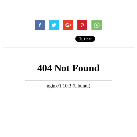
高調，還曾一同現身活動，並公開支持女友。
搜尋 Travel
4月2號，據港媒消息稱，日前，鍾睿心突然在社交網上曝出自己
顏值方面的不足，由此更加肯定了開頭那句話的含義，往往高顏
值無缺陷的人並不會有完美的仕途以及未來，反而略有缺點，才
會平順。
據鍾睿心透露，她的頭上莫名的出現了斑禿，以往公開的時候並
沒有展現相關的畫面，這次則毫無顧忌，不但將斑禿的畫面全部
展示出來，還表示自己對這方面已經麻木，換句話說，她的斑禿
已經過了最壞的時候。