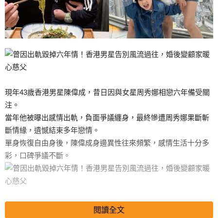
現年43歲香港男星陳偉成，昔日因與女星周秀娜相戀六年備受關
注。
當年他被曝出感情出軌，負面爭議纏身，最終慘遭周秀娜果斷斬
斷情緣，遺憾結束多年戀情。
單身恢復自由身後，陳偉成身邊異性往來頻繁，感情生活十分多
彩，口碑爭議不斷。
直至2019年，他正式迎娶當時24歲的網紅模特黃樂樂，順利步入
閱讀全文