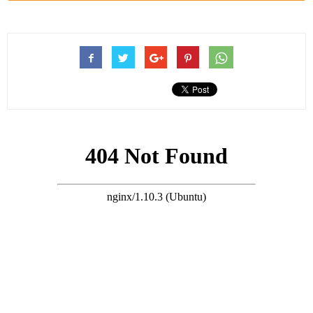
婚姻殿堂，隔年二人喜迎兒子陳朗瑜降生，正式升級組建完整家
庭。
成家之後，陳偉成性情大變，徹底告別過往風流隨性的生活狀
態，專心沉澱自我、踏實顧家。
一方面用心陪伴家人、守護妻兒，另一方面全力深耕實業賽道，
穩步拓展個人事業版圖，旗下連鎖美髮沙龍、健身會所接連開業
落地，生意經營得有聲有色，事業家庭雙線穩步向好發展。
搜尋 Travel
近日，有媒體記者在新蒲崗街頭直擊陳偉成日常行蹤。
當日他一身簡約休閑運動裝束現身，低調樸素毫無架子，停好私