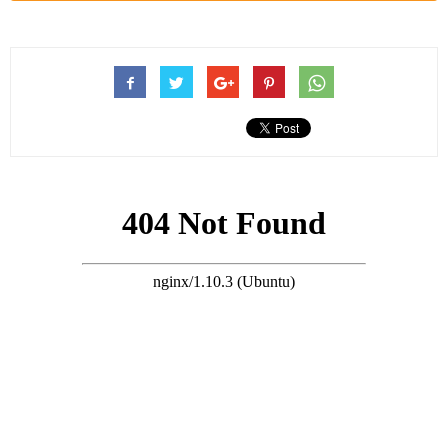
2026年5月4日下午，港星江華在個人賬號發布了一段飽含深情的
視頻，配文是一封寫給母親的親筆長信，字字泣淚，直接官宣了
母親離世的噩耗。