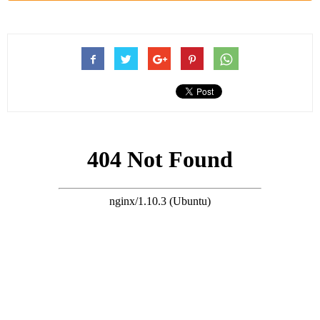
算下來何超瓊至少超過半個月沒有在公開場合露臉，也沒有出席
任何社交活動，如今為了給三房的弟弟妹妹慶生，罕見露臉，看
起來狀態相當好。
當她身穿黑色短裙，打扮休閑不失時尚感，而全場她的年紀是最
大的，不過在活力表現上絲毫不比年輕的弟弟妹妹差。
在現場音樂響起之後，她隨著音樂跳了起來，同時還一邊拍手慶
賀，面帶笑容左瞻右顧地互動，非常開心。
搜尋 Travel
一同為何超蓮何猷啟慶生的還有四房兒子何猷亨，他才是最興奮
的。