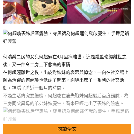
何鴻燊二房的女兒何超蕸在4月因病離世，這是繼藍瓊纓離世之
後，又一件令二房上下悲痛的事情。
在何超蕸離世之後，出於對妹妹的哀思與悼念，一向在社交場上
頗為活躍的何超瓊也低調了起來，謝絕出席了一系列的社交活
動，神隱了將近一個月的時間。
不過生活終究要繼續，何超瓊在痛失胞妹何超蕸后首度露臉，為
三房同父異母的弟弟妹妹慶生，看來已經走出了喪妹的陰霾。
閱讀全文