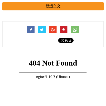
閱讀全文
而自己的體毛卻非常旺盛，又粗又長，跟男性的一樣，這到底是
什麼原因呢？
搜尋 Travel
為何有的女性體毛旺盛，有的卻「光禿禿」？
看完后漲知識了
一、遺傳方面
如果父親或者母親自身的體毛比較多，而且體毛一般是分佈在四
肢、背部等部位，女孩受到遺傳因素的影響，也會出現多毛的情
況，如果體內的激素水平在正常的範圍內是不需要過於擔心的，
一般是體質性的多毛。
二、激素水平