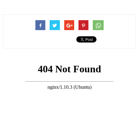
這座半山豪宅地理位置得天獨厚，露台坐擁居高臨下開闊視野，
可直望中環核心城市景觀，遠眺璀璨維港一線海景，地段氣派無
可替代。
搜尋 Travel
周美鳳大方透露物業入手行情，當年購入價僅三千多萬港元，巔
峰時期市值飆升至七千萬高位，目前最新市場估值回落至六千萬
級別。
影片開篇先曬出全屋創意彩色特色開關燈具，別緻軟裝設計點綴
居家氛圍，簡約又不失格調，細節暗藏巧思。