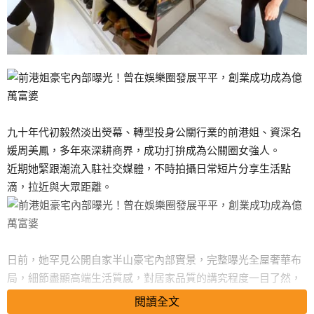
九十年代初毅然淡出熒幕、轉型投身公關行業的前港姐、資深名
媛周美鳳，多年來深耕商界，成功打拚成為公關圈女強人。
近期她緊跟潮流入駐社交媒體，不時拍攝日常短片分享生活點
滴，拉近與大眾距離。
日前，她罕見公開自家半山豪宅內部實景，完整曝光全屋奢華布
局，細節盡顯高端生活質感，對居家品質的講究程度一目了然，
引發全網熱議。
閱讀全文