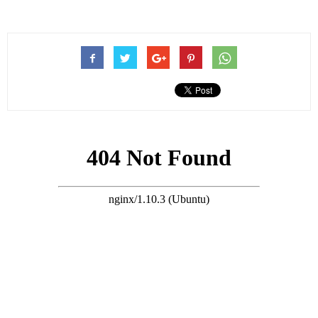
現年56歲TVB綠葉蔡子健在2009年離巢后就淡出了娛樂圈，鮮少
在公開場合露臉，自此之後沒有再為TVB拍過劇集，也很少出席
活動，一轉眼17年過去了。
這些年偶爾也有蔡子健的消息，大多都是在別人的社交平台上看
到，或是被路人捕獲，罕見他出席劇集宣傳活動，且大方露臉。