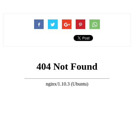
從港媒曝光的照片中可以看到，江圖的靈堂布置得很簡潔、莊
嚴。
他的遺像很與眾不同，家屬選擇的是一張他穿著粉紅色西裝，側
身微笑著的照片。
在遺像的上方，則掛有「永遠懷念」的橫幅。
在遺像的前方，則可以看到江圖的親屬所送的花圈。
在現場除了可以看到江圖親屬所送花圈之外，還可以看到古天
樂、余慕蓮、鮑起靜、方平、楊紹雄、田啟文、黃夏蕙、劉少
君、楊紹鴻、丁羽等人都送來了花圈悼念。