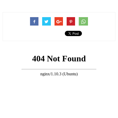
庄思敏在香港娛樂圈是一個比較特殊的存在，出身富貴，屬於帶
錢打工的類型，多年來在TVB大多出演綠葉、配角，不過因為為
人真實，說話直接，敢說敢做，加上私生活多姿多彩，故此也為
很多人所熟知。
庄思敏在2025年低調在巴厘島再婚，事前沒有公開，還是同行的
藝人曝光了婚禮現場，結婚的消息才被公開。
搜尋 Travel
被公開之後，庄思敏也沒有太多的回應，甚至從來不帶丈夫公開
露臉，低調得令人難以置信。
沒想到的是原來庄思敏婚後生活也這麼平淡，她受訪自曝因為忙
於工作，所以與丈夫很少相處、見面。