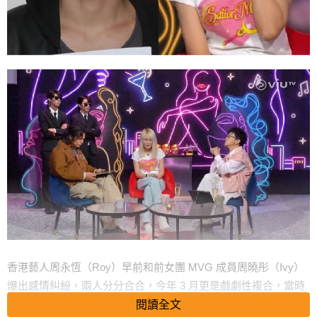
香港藝人周永恆（Roy）早前和前女團 MVG 成員周曉彤（Ivy）
爆出感情糾紛，兩人分分合合，今年 3 月更是戲劇性複合，當時
Ivy 直言已經和 Roy 複合兩周。
閱讀全文