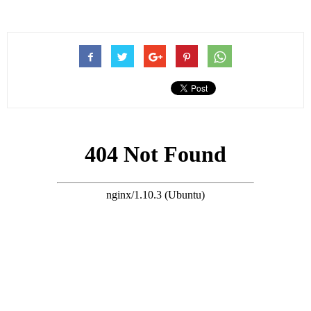
昨晚播出的 ViuTV 節目《晚吹 怨女俱樂部》中，Ivy 作為嘉賓接
受採訪，向主持人余迪偉、霍華德大談自己遭到伴侶情緒勒索與
騷擾，致使驚恐症和抑鬱症複發。
採訪中她坦言，已經和男友分手。