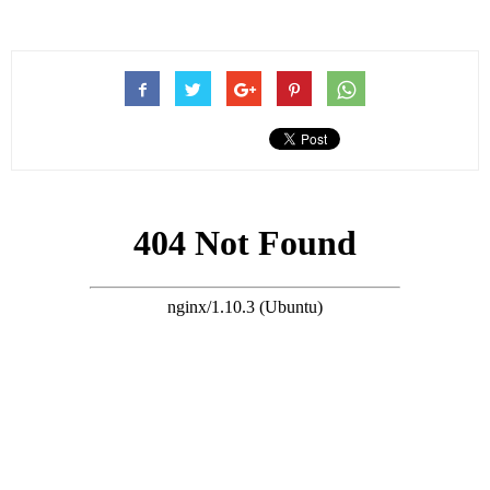
何猷君與奚夢瑤的婚禮地點選址在聖米歇爾山城堡，事實上，聖
米歇爾山城堡並不是只有城堡，在山頂上還有一座歷史悠久的修
道院教堂，這就是婚禮的選址。
教堂早於多日前就已經被精心布置了一番，以鮮花、綠植作為裝
點，幾乎把整個教堂都用鮮花都包圍了。
搜尋 Travel
而在宣誓台的前方還打造了一個半拱形的花門，就連教堂的柱子
上都裝飾了花卉，可見在布置上相當用心，自然花費也不小。
從被公開的照片來看，在婚禮現場，何猷君身穿黑色的禮服，白
色的領結，手上戴了名表百達翡麗，市值239萬，無名指上戴了
婚戒。