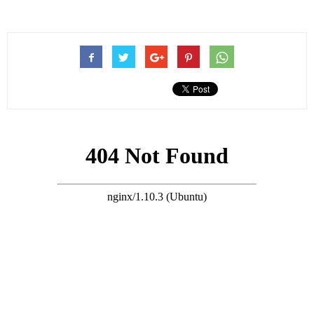
何猷君與奚夢瑤各自在社交平台上公開了迎賓宴的照片，有與家
人的合照，也有與朋友們的合照，每一位的打扮都光鮮亮麗，當
然最搶鏡的還是身為新娘的奚夢瑤。
奚夢瑤在迎賓宴上身穿的是Dior2026年春夏藍色長裙，腳上穿的
也是Dior的出品，蝴蝶結涼鞋。
搜尋 Travel
媒體形容為很低調，然而價格可是一點都不低調，這一襲長裙的
造價在30萬，而涼鞋的價格也要9800元。
當然最值錢的還是奚夢瑤身上穿戴的珠寶項鏈，她所穿戴的珠寶
鑽石都是出自Graff這個品牌，以多形切割工藝為主，其中耳環鑽
石30.73克拉，手鏈鑽石66.26克拉，橢圓形鑽戒7.1克拉，這一身