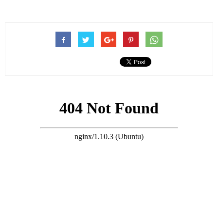
合照中三太陳婉珍坐在圓桌前，她身穿著灰色的加大碼運動衫，
以白色T恤打底，看得出她沒有化妝，就是素顏的狀態。
她的打扮很樸素，頭髮看起來略顯稀疏，精神狀態一般，整個人
不至於顯得老態，但是在不加修飾的狀態下，有的就是72歲的婦
人該有的面貌。
在三太面前擺放了一個生日蛋糕，應該是何超雲送給弟弟妹妹
的，蛋糕上方的牌子寫了「細妹/細佬」生日快樂。
而陳婉珍身後的是她的三個子女，何猷啟身材高大、魁梧最搶
鏡，何超雲與何超蓮站在一起，何超雲滿臉通紅，這神韻還真是
很像三太，何超蓮捧著一個蛋糕站在旁邊，打扮精緻、美麗。
除了何超蓮曬出有陳婉珍的家庭合照外，何超雲也曬出了與三太
陳婉珍的合照。