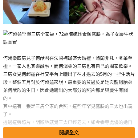
何鴻燊四房兒子何猷君在法國補辦盛大婚禮，熱鬧非凡，奢華至
極，一家人也其樂融融，而何鴻燊的三房也有自己的闔家歡樂。
三房女兒何超蓮在社交平台上曬出了在才過去的5月的一些生活片
段，整個五月對於何超蓮來說，最重要的莫過於是她與龍鳳胎弟
弟何猷啟的生日，因此她曬出的大部分的照片都是與慶生有關
的。
其中還有一張是三房全家的合照，這些年罕見露臉的三太也出鏡
了。
透過這張照片，明顯地感覺三太已經老去，如今養尊處優的她再
也沒有了昔日的闊太光芒，也沒有刻意去打扮，就是自然老去。
閱讀全文