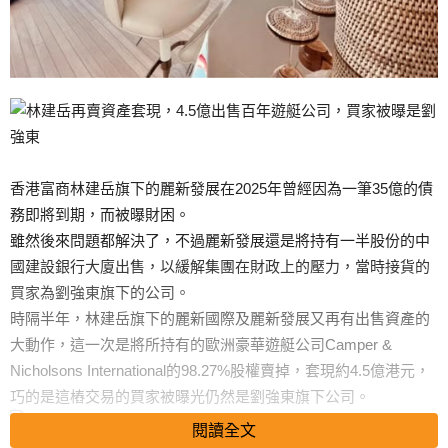
香港富商林建岳旗下的麗新發展在2025年曾經因為一筆35億的債
務即將到期，而被曝財困。
雖然後來問題都解決了，不過麗新發展還是將持有一半股份的中
國建設銀行大廈出售，以緩解集團在財政上的壓力，當時接貨的
買家為劉強東旗下的公司。
時隔半年，林建岳旗下的麗新國際及麗新發展又再有出售資產的
大動作，這一次是將所持有的歐洲豪華遊艇公司Camper &
Nicholsons International的98.27%股權賣掉，套現約4.5億港元，
巧的是這樁交易的買家被曝光仍然是劉強東旗下公司。
閱讀全文