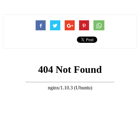
林建岳旗下的麗新發展這些年的財政狀況處於虧損的狀況。
在3月的時候，麗新發展曾經公布中期業績，內容稱中期經調整虧
損為4億元，不派息。
搜尋 Travel
此外還指出，集團不時對資產及業務組合進行策略性審查以精簡
業務，此舉有利於管理層重新集中精力於核心業務，而出售套現
所得凈額能大幅強化麗新發展的流動性與現金流。
這裡說的就是出售旗下物業資產或是業務資產，以緩解債務壓
力，其中就包括歐洲豪華遊艇公司。