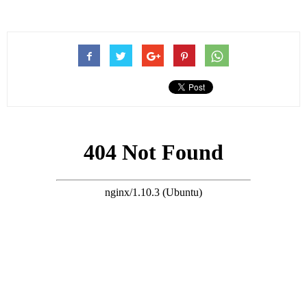
搜尋 Travel
她時不時會在社交媒體上，分享一些照片或者視頻和網友互動，
她也算是退出了「失蹤人口」名單。
近日，劉錦玲在社交媒體上談及了娛樂圈的一些點點滴滴，引發
了外界不少關注和熱議。
據劉錦玲透露，當年她退出娛樂圈，就是因為受不了娛樂圈的各
種黑幕。
可能是退出娛樂圈多年，劉錦玲已經完全不在意外界的評論，所
以也是大膽「開麥」。
劉錦玲直言：娛樂圈的黑幕，令她心寒！至於是什麼黑幕？
比如戲份被頂替？