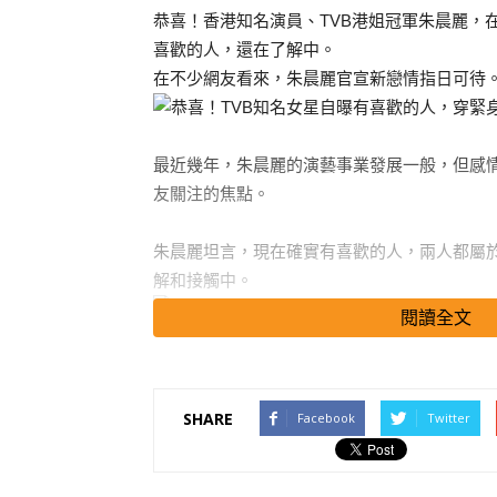
恭喜！香港知名演員、TVB港姐冠軍朱晨麗，
喜歡的人，還在了解中。
在不少網友看來，朱晨麗官宣新戀情指日可待
最近幾年，朱晨麗的演藝事業發展一般，但感
友關注的焦點。
朱晨麗坦言，現在確實有喜歡的人，兩人都屬
解和接觸中。
閱讀全文
搜尋 Travel
SHARE
Facebook
Twitter
不過，兩人現在還沒有正式確定戀愛關係。
對於正在萌芽的新戀情，朱晨麗也非常認真的