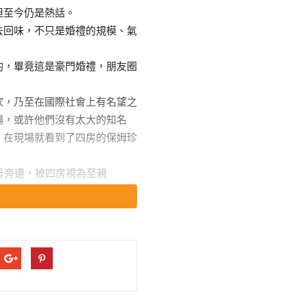
但至今仍是熱話。
去回味，不只是婚禮的規模、氣
的，畢竟這是豪門婚禮，朋友圈
家，乃至在國際社會上有名望之
場，或許他們沒有太大的知名
，在現場就看到了四房的保姆珍
、外佣是在尋常不過的事情，不
能被接到法國參加何猷君的婚
被四房當成親人這般對待。
堂行禮的時候，珍姐被安排坐在