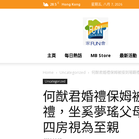
C
28.5
星期五, 八月 7, 2026
Hong Kong
MyBB
主頁
每日熱話
MB Store
最新活動
Home
Uncategorized
何猷君婚禮保姆被接到場觀禮.
Uncategorized
何猷君婚禮保姆
禮，坐奚夢瑤父
四房視為至親