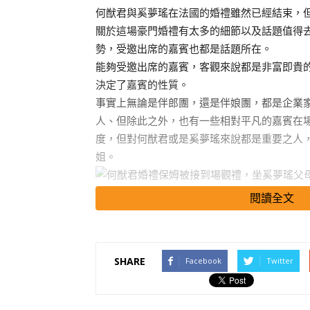
何猷君與奚夢瑤在法國的婚禮雖然已經結束，
關於這場豪門婚禮有太多的細節以及話題值得
勢，受邀出席的嘉賓也都是話題所在。
能夠受邀出席的嘉賓，客觀來說都是非富即貴
決定了嘉賓的性質。
事實上無論是伴郎團，還是伴娘團，都是企業
人、但除此之外，也有一些相對平凡的嘉賓在
度，但對何猷君或是奚夢瑤來說都是重要之人
姐。
閱讀全文
像何鴻燊四房這種大戶人家，家中有幾個保姆
過不是每個保姆都能有這般地待遇，而珍姐也
禮，說明她在四房中的地位舉足輕重。
SHARE
Facebook
Twitter
在婚禮現場，珍姐的待遇、地位都很高，完全
在一系列婚禮照片被公開后，赫然發現，在教
了第一排的位置，與奚夢瑤的父母坐在一起。