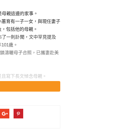
是母親這邊的家事。
小蕙育有一子一女，與現任妻子
及，包括他的母親。
布了一則訃聞，文中罕見提及
101歲。
並且寫下長文悼念母親。
思念之情，他的文筆細膩，飽含
病無災地離開，俗稱喜喪。