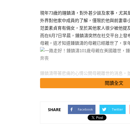
現年73歲的鐘鎮濤，對外甚少談及家事，尤其
外界對他家中成員的了解，僅限於他與前妻章
范姜素貞育有倆女，至於其他家人很少被他提
而在6月7日早晨，鍾鎮濤突然在社交平台上發
母親，這才知道鍾鎮濤的母親已經離世了，享年
鍾鎮濤帶著悲痛的心情公開母親離世的消息，
閱讀全文
文字中真情流露，表達出了他對母親的深深的
情感，而且用詞造句極為講究。
SHARE
Facebook
Twitter
搜尋 Travel
一開頭他就表示母親離世的時候101歲，是無