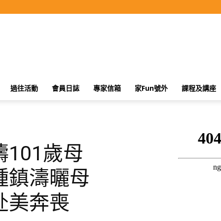
過往活動
會員日誌
專家信箱
家Fun號外
課程及講座
101歲母
鍾鎮濤曬母
赴美奔喪