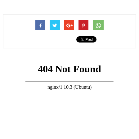
但最近一年，張致恆突然開始「洗白」。
搜尋 Travel
為了養家，他不怕辛苦做搬運工人賺錢。
網友看到了他的責任和擔當，所以對於他的評論也有所改變。
令人意外的是，張致恆的妻子雯雯，卻在社交媒體上吐槽他：賣
慘！甚至還直言，和張致恆已經各走各路，兩人也再度曝出了離
婚！
日前，張致恆在採訪中，主動提及了自己的二兒子。
他透露：二兒子患有嚴重的自閉症。
現在五歲了還不會控制自己的情緒，甚至還不會說話。