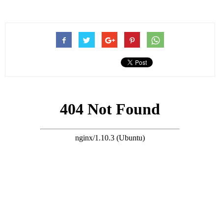
雄》的搭檔伍允龍、陳展鵬還有袁偉豪。
她翻了資料才發現，這部劇不知不覺已經播出十年了，感慨時間
過得太快。
傳媒問她有沒有機會再合作？
胡定欣說：沒有（你的動作不行了？）當然不是啦！應該是保持
的很不錯了，（穿不到之前那套到緊身衫了？）我一定有辦的