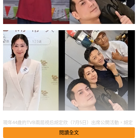
現年44歲的TVB兩屆視后胡定欣（7月5日）出席公開活動，胡定
欣在採訪里透露，之前在一次電影飯局上，偶遇了劇集《城寨英
閱讀全文