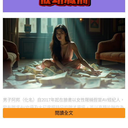
男子阿邦（化名）自2017年起在臉書以女性暱稱假冒AV經紀人，
發布徵求AV女優及大尺度模特兒的徵才資訊，並以高額片酬作為
閱讀全文
誘餌，成功騙取5名女子相信。
其中一名女子更因相信拍滿20次可獲得1,200萬元片酬，遭阿邦帶