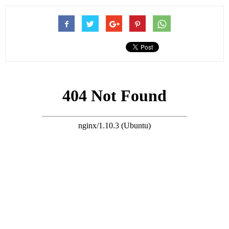
往旅館假試鏡、真性交，並在過程中偷拍錄影，前後受騙高達20
次，最後卻被以「審核未通過」等理由拒付酬勞。