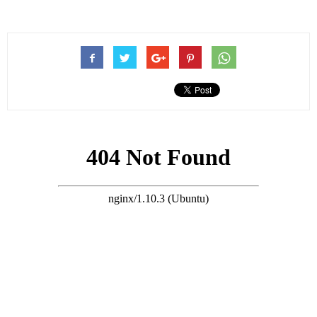
傳出合約即將屆滿、有意離巢的消息。
對此王俊棠親自闢謠，強調自己並未離開TVB，目前依舊持續為
電視台拍攝節目及劇集。
早已移居中山的他，為開拓更多事業可能性，順勢跟隨港星北上
發展浪潮，積極布局內地市場，不少網友認為，他是在TVB演出
量銳減的情況下，主動開拓副業、多元增收。