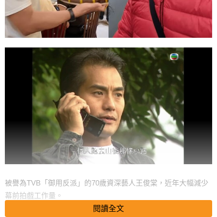
被譽為TVB「御用反派」的70歲資深藝人王俊棠，近年大幅減少
幕前拍戲工作量。
早前他罕見缺席常年參與的沙田龍舟賽事，一度引發外界揣測，
閱讀全文