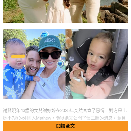
謝賢現年43歲的女兒謝婷婷在2025年突然官宣了戀情，對方是比
她小7歲的外國人Mathew，隨後她又公開了懷二胎的消息，並且
在7月順利生下兒子布林肯。
閱讀全文