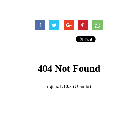
外界一直好奇的是謝婷婷與Mathew的關係，由於她一直沒有官宣
結婚，所以認定兩人仍然是男女朋友的關係。
事實上並非如此，謝婷婷如今在社交平台上曬出了慶祝結婚一周
年的照片，以此證實她已經結婚，成為人妻已經一年。