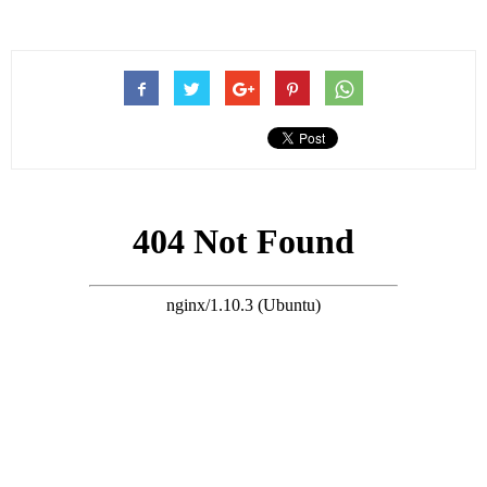
而每一年生日會，前往的藝人都會帶上禮物，所謂禮輕情意重，
主要還是表達心意。
不過有意思的是，2026年樂易玲的生日會如期舉辦，但是今年帶
禮物的藝人很少，基本上要不都已經提前送了，要不就乾脆不送
了，總之儘可能不帶禮物出現在現場了。
據悉這麼做是因為防止出現盜竊事件，2025年樂易玲生日的時
候，曾經出現過禮物失竊事件，由於在場無人承認，最後要靠翻
看現場的監控，才水落石出。