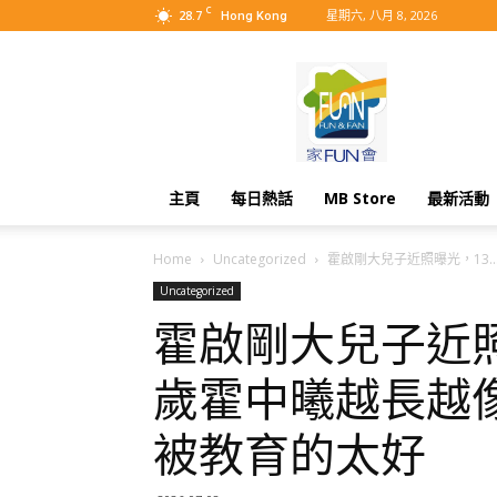
C
28.7
星期六, 八月 8, 2026
Hong Kong
MyBB
主頁
每日熱話
MB Store
最新活動
Home
Uncategorized
霍啟剛大兒子近照曝光，13..
Uncategorized
霍啟剛大兒子近照
歲霍中曦越長越
被教育的太好