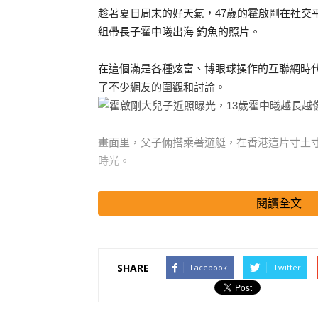
趁著夏日周末的好天氣，47歲的霍啟剛在社交
組帶長子霍中曦出海
釣魚
的照片。
在這個滿是各種炫富、博眼球操作的互聯網時
了不少網友的圍觀和討論。
畫面里，父子倆搭乘著遊艇，在香港這片寸土
時光。
搜尋 Travel
閱讀全文
要在香港租用或者維護一艘遊艇出海，背後的
筆小數目。
SHARE
Facebook
Twitter
這原本是一個絕佳的「展示豪門生活」的機會
卻讓人大跌眼鏡。