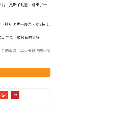
平台上更新了動態，曬出了一
代，這組照片一曝光，立刻引起
寸金的海域上享受著難得的休閑
花費對於普通人來說自然不是一
，但細看照片里父子倆的打扮，