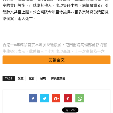
室的共用設施，可感染其他人，出現集體中招，病情嚴重者可引
發肺炎甚至上腦。公立醫院今年至今錄得八百多宗肺炎黴漿菌感
染個案，兩人死亡。
香港一○年確診首宗本地肺炎黴漿菌，屯門醫院病理部副顧問醫
生龍振邦表示，此菌每三至七年出現高峰，上一次高峰為一六
年。衞生署數據顯示，一六年公立醫院接獲一千九百多人因肺炎
閱讀全文
黴漿菌感染入院，五人死亡。感染該菌後可完全沒有病徵，或僅
低燒及咳嗽，與一般傷風感冒相似，潛伏期長達三周，加上病徵
不明顯，成為社區的隱形病人，「醫不好才入院。」
TAGS
兒童
感冒
發燒
肺炎黴漿菌
搜尋 Travel