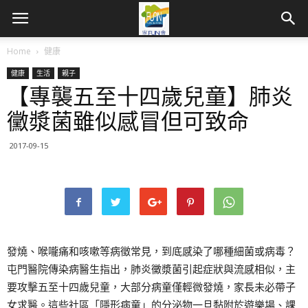
Home
健康
健康
生活
親子
【專襲五至十四歲兒童】肺炎
黴漿菌雖似感冒但可致命
2017-09-15
發燒、喉嚨痛和咳嗽等病徵常見，到底感染了哪種細菌或病毒？
屯門醫院傳染病醫生指出，肺炎黴漿菌引起症狀與流感相似，主
要攻擊五至十四歲兒童，大部分病童僅輕微發燒，家長未必帶子
女求醫。這些社區「隱形病童」的分泌物一旦黏附於遊樂場、課