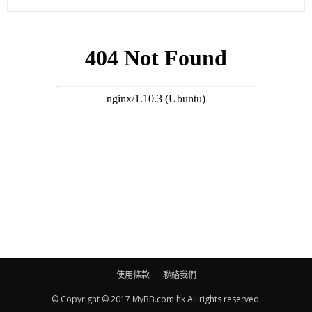
肺炎黴漿菌可經飛沫傳播，龍振邦提醒，兒童在遊樂場玩得忘
形，不慎把帶菌的鼻水四圍抹，其他小童接觸後捽眼捽鼻即受感
染。群組爆發亦見於學校，衞生防護中心去年五月接獲，天水圍
伊利沙伯中學舊生會中學三名十五歲同班學生，陸續出現發燒、
喉嚨痛和咳嗽等病徵，需留院治療。其後發現當中一人的九歲弟
弟早前曾染該病，幸四人均情況穩定出院。
龍振邦說，每年有數名病人感染肺炎黴漿菌後出現嚴重併發症，
需留醫深切治療部，且病情惡化速度極快。曾有四歲病童入院兩
天即出現肺炎及肺積水。
病童可同時感染多種細菌及病毒，龍振邦曾見過最誇張的個案，
有病童受「四襲」，同時感染肺炎黴漿菌、流感、副流感和腸病
毒。他解釋，小童受感染後抵抗力轉弱，容易再受其他病毒或細
菌侵襲。有病童於內地求醫，當地醫院把等候診症病人集中於一
使用條款
聯絡我們
處「吊鹽水」，令細菌和病毒困於同一空間，若感染控制未做
© Copyright © 2017 MyBB.com.hk All rights reserved.
足，病人更易感染。